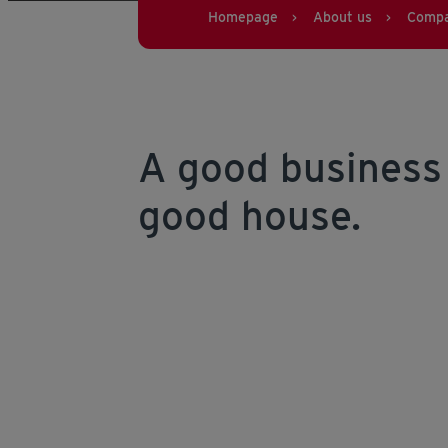
Homepage
About us
Comp
>
>
A good business i
good house.