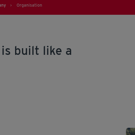
any
Organisation
>
s built like a