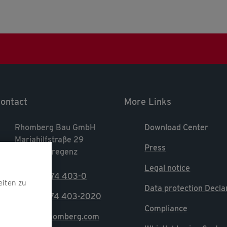
ontact
More Links
Rhomberg Bau GmbH
Download Center
Mariahilfstraße 29
Press
A-6900 Bregenz
Legal notice
T. +43 5574 403-0
eiten zu
Data protection Decla
F. +43 5574 403-2020
Compliance
E. info@rhomberg.com