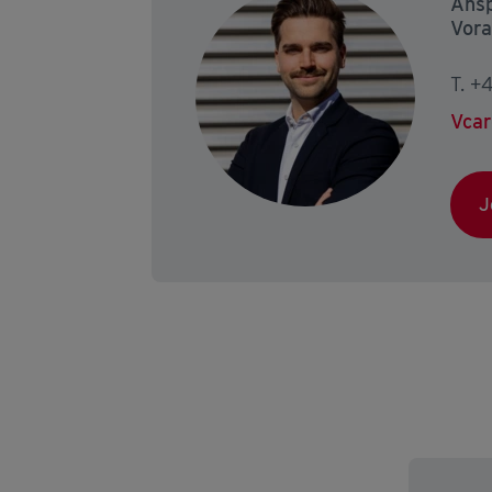
Ansp
Vora
Vcar
J