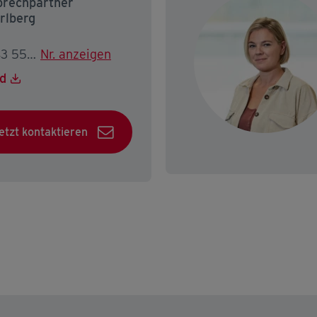
rechpartner
rlberg
T. +43 5574 403-2223
Nr. anzeigen
d
etzt kontaktieren