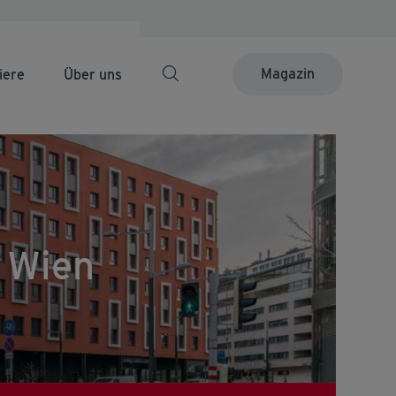
Magazin
iere
Über uns
 Wien