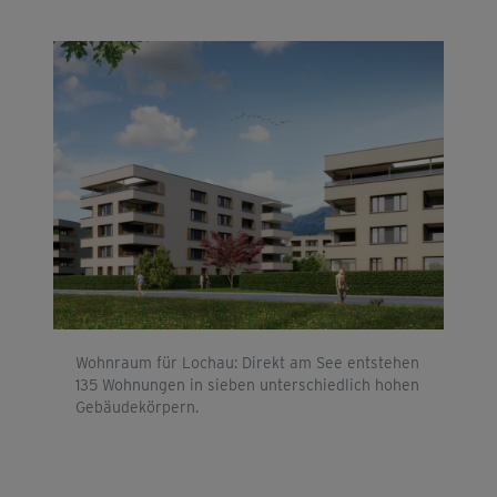
Wohnraum für Lochau: Direkt am See entstehen
135 Wohnungen in sieben unterschiedlich hohen
Gebäudekörpern.