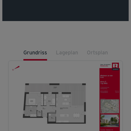
Grundriss
Lageplan
Ortsplan