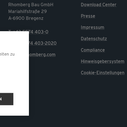
Rhomberg Bau GmbH
Download Center
Mariahilfstraße 29
Presse
A-6900 Bregenz
Impressum
T. +43 5574 403-0
Datenschutz
F. +43 5574 403-2020
Compliance
eiten zu
E. info@rhomberg.com
Hinweisgebersystem
Cookie-Einstellungen
N