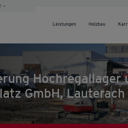
Z
Leistungen
Holzbau
Karr
erung Hochregallager 
latz GmbH, Lauterach