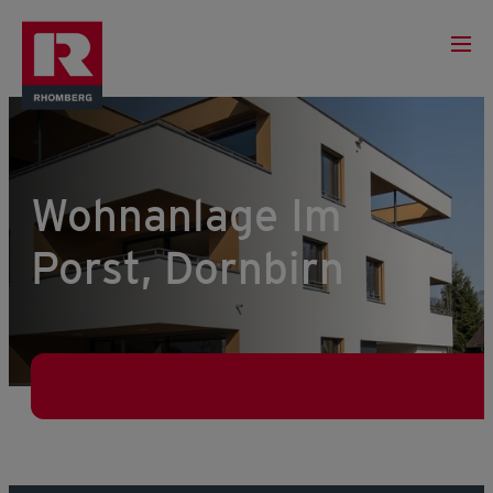
Wohnanlage Im
Porst, Dornbirn