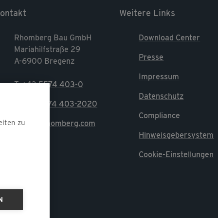
ontakt
Weitere Links
Rhomberg Bau GmbH
Download Center
Mariahilfstraße 29
Presse
A-6900 Bregenz
Impressum
T. +43 5574 403-0
Datenschutz
F. +43 5574 403-2020
Compliance
eiten zu
E. info@rhomberg.com
Hinweisgebersystem
Cookie-Einstellungen
N