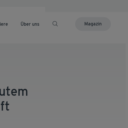
Magazin
iere
Über uns
eutem
ft