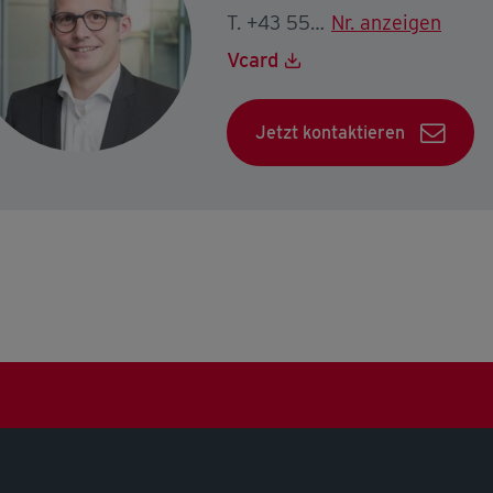
T. +43 5574 403-2195
Nr. anzeigen
Vcard
Jetzt kontaktieren