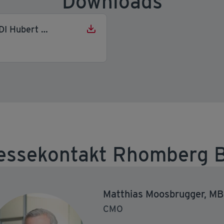
Downloads
Mag. Ernst Thurnher und DI Hubert Rhomberg
essekontakt Rhomberg 
Matthias Moosbrugger, M
CMO