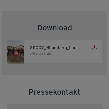
Download
211007_Rhomberg_baut_in_Lauterach
JPEG (1,14 MB)
Pressekontakt