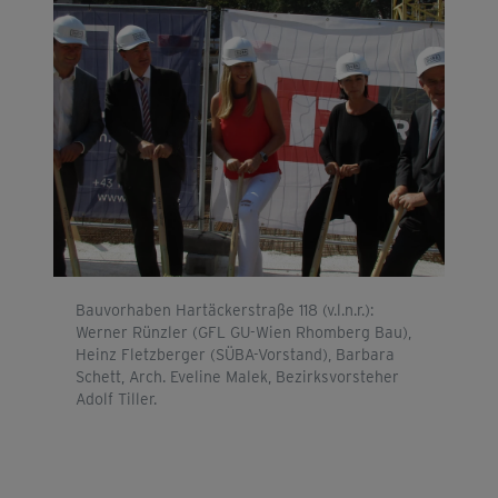
Bauvorhaben Hartäckerstraße 118 (v.l.n.r.):
Werner Rünzler (GFL GU-Wien Rhomberg Bau),
Heinz Fletzberger (SÜBA-Vorstand), Barbara
Schett, Arch. Eveline Malek, Bezirksvorsteher
Adolf Tiller.