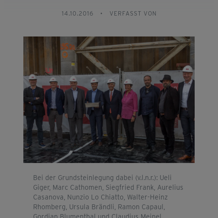
14.10.2016
•
VERFASST VON
Bei der Grundsteinlegung dabei (v.l.n.r.): Ueli
Giger, Marc Cathomen, Siegfried Frank, Aurelius
Casanova, Nunzio Lo Chiatto, Walter-Heinz
Rhomberg, Ursula Brändli, Ramon Capaul,
Gordian Blumenthal und Claudius Meinel.