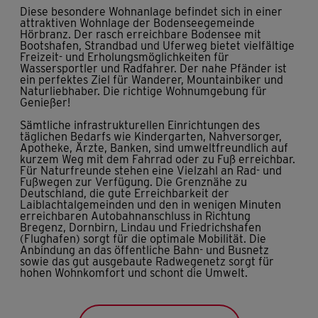
Diese besondere Wohnanlage befindet sich in einer
attraktiven Wohnlage der Bodenseegemeinde
Hörbranz. Der rasch erreichbare Bodensee mit
Bootshafen, Strandbad und Uferweg bietet vielfältige
Freizeit- und Erholungsmöglichkeiten für
Wassersportler und Radfahrer. Der nahe Pfänder ist
ein perfektes Ziel für Wanderer, Mountainbiker und
Naturliebhaber. Die richtige Wohnumgebung für
Genießer!
Sämtliche infrastrukturellen Einrichtungen des
täglichen Bedarfs wie Kindergarten, Nahversorger,
Apotheke, Ärzte, Banken, sind umweltfreundlich auf
kurzem Weg mit dem Fahrrad oder zu Fuß erreichbar.
Für Naturfreunde stehen eine Vielzahl an Rad- und
Fußwegen zur Verfügung. Die Grenznähe zu
Deutschland, die gute Erreichbarkeit der
Laiblachtalgemeinden und den in wenigen Minuten
erreichbaren Autobahnanschluss in Richtung
Bregenz, Dornbirn, Lindau und Friedrichshafen
(Flughafen) sorgt für die optimale Mobilität. Die
Anbindung an das öffentliche Bahn- und Busnetz
sowie das gut ausgebaute Radwegenetz sorgt für
hohen Wohnkomfort und schont die Umwelt.