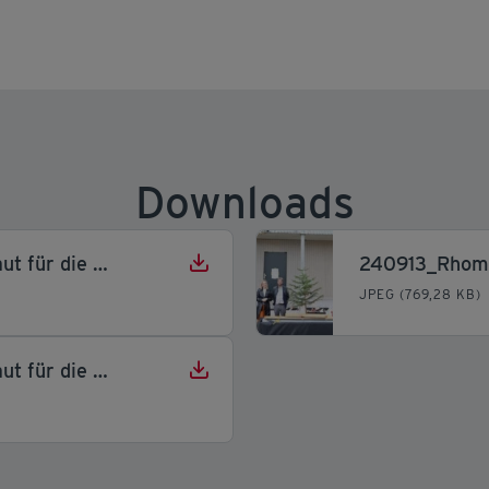
Downloads
240913_Rhomberg Bau baut für die GWG_2
JPEG (769,28 KB)
240913_Rhomberg Bau baut für die GWG_1_hoch